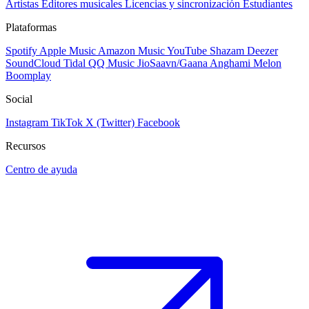
Artistas
Editores musicales
Licencias y sincronización
Estudiantes
Plataformas
Spotify
Apple Music
Amazon Music
YouTube
Shazam
Deezer
SoundCloud
Tidal
QQ Music
JioSaavn/Gaana
Anghami
Melon
Boomplay
Social
Instagram
TikTok
X (Twitter)
Facebook
Recursos
Centro de ayuda