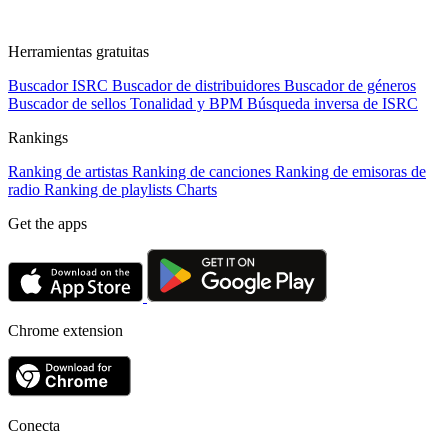
Herramientas gratuitas
Buscador ISRC
Buscador de distribuidores
Buscador de géneros
Buscador de sellos
Tonalidad y BPM
Búsqueda inversa de ISRC
Rankings
Ranking de artistas
Ranking de canciones
Ranking de emisoras de
radio
Ranking de playlists
Charts
Get the apps
Chrome extension
Conecta