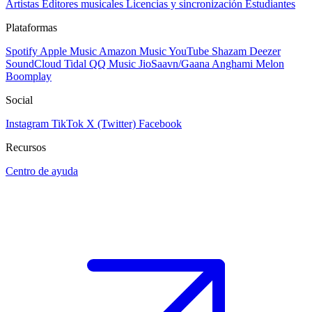
Artistas
Editores musicales
Licencias y sincronización
Estudiantes
Plataformas
Spotify
Apple Music
Amazon Music
YouTube
Shazam
Deezer
SoundCloud
Tidal
QQ Music
JioSaavn/Gaana
Anghami
Melon
Boomplay
Social
Instagram
TikTok
X (Twitter)
Facebook
Recursos
Centro de ayuda