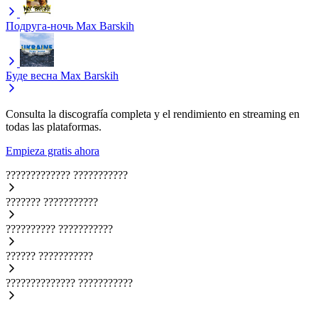
Подруга-ночь
Max Barskih
Буде весна
Max Barskih
Consulta la discografía completa y el rendimiento en streaming en
todas las plataformas.
Empieza gratis ahora
?????????????
???????????
???????
???????????
??????????
???????????
??????
???????????
??????????????
???????????