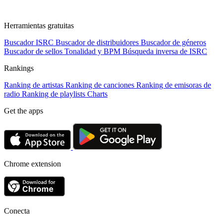
Herramientas gratuitas
Buscador ISRC
Buscador de distribuidores
Buscador de géneros
Buscador de sellos
Tonalidad y BPM
Búsqueda inversa de ISRC
Rankings
Ranking de artistas
Ranking de canciones
Ranking de emisoras de
radio
Ranking de playlists
Charts
Get the apps
Chrome extension
Conecta