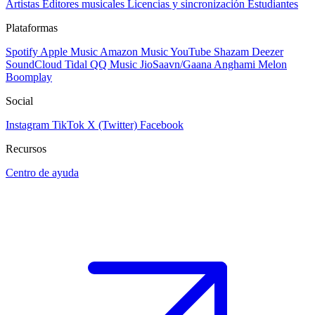
Artistas
Editores musicales
Licencias y sincronización
Estudiantes
Plataformas
Spotify
Apple Music
Amazon Music
YouTube
Shazam
Deezer
SoundCloud
Tidal
QQ Music
JioSaavn/Gaana
Anghami
Melon
Boomplay
Social
Instagram
TikTok
X (Twitter)
Facebook
Recursos
Centro de ayuda