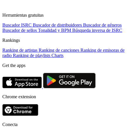
Herramientas gratuitas
Buscador ISRC
Buscador de distribuidores
Buscador de géneros
Buscador de sellos
Tonalidad y BPM
Búsqueda inversa de ISRC
Rankings
Ranking de artistas
Ranking de canciones
Ranking de emisoras de
radio
Ranking de playlists
Charts
Get the apps
Chrome extension
Conecta