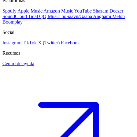
Plataformas
Spotify
Apple Music
Amazon Music
YouTube
Shazam
Deezer
SoundCloud
Tidal
QQ Music
JioSaavn/Gaana
Anghami
Melon
Boomplay
Social
Instagram
TikTok
X (Twitter)
Facebook
Recursos
Centro de ayuda