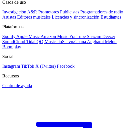
Casos de uso
Investigación A&R
Promotores
Publicistas
Programadores de radio
Artistas
Editores musicales
Licencias y sincronización
Estudiantes
Plataformas
Spotify
Apple Music
Amazon Music
YouTube
Shazam
Deezer
SoundCloud
Tidal
QQ Music
JioSaavn/Gaana
Anghami
Melon
Boomplay
Social
Instagram
TikTok
X (Twitter)
Facebook
Recursos
Centro de ayuda