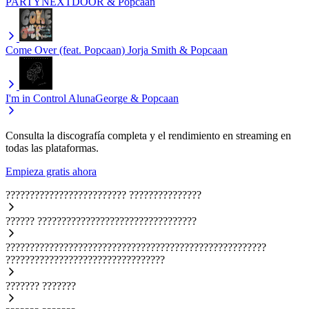
PARTYNEXTDOOR & Popcaan
Come Over (feat. Popcaan)
Jorja Smith & Popcaan
I'm in Control
AlunaGeorge & Popcaan
Consulta la discografía completa y el rendimiento en streaming en
todas las plataformas.
Empieza gratis ahora
?????????????????????????
???????????????
??????
?????????????????????????????????
??????????????????????????????????????????????????????
?????????????????????????????????
???????
???????