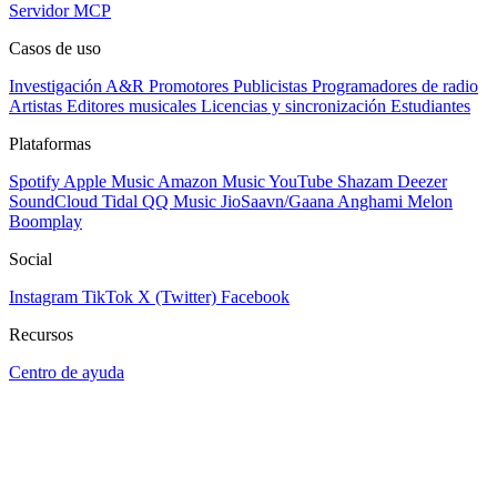
Servidor MCP
Casos de uso
Investigación A&R
Promotores
Publicistas
Programadores de radio
Artistas
Editores musicales
Licencias y sincronización
Estudiantes
Plataformas
Spotify
Apple Music
Amazon Music
YouTube
Shazam
Deezer
SoundCloud
Tidal
QQ Music
JioSaavn/Gaana
Anghami
Melon
Boomplay
Social
Instagram
TikTok
X (Twitter)
Facebook
Recursos
Centro de ayuda