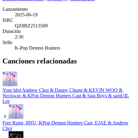
Lanzamiento
2025-06-19
ISRC
QZ8BZ2513509
Duración
2:30
Sello
K-Pop Demon Hunters
Canciones relacionadas
Your Idol
Andrew Choi & Danny Chung & KEVIN WOO &
Neckwav & KPop Demon Hunters Cast & Saja Boys & samUIL
Lee
Free
Rumi, JINU, KPop Demon Hunters Cast, EJAE & Andrew
Choi