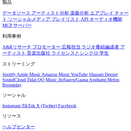
製品
データソース
アーティスト分析
楽曲分析
エアプレイ
チャー
ト
ソーシャルメディア
プレイリスト
API
オーディオ機能
MCP サーバー
利用事例
A&Rリサーチ
プロモーター
広報担当
ラジオ番組編成者
ア
ーティスト
音楽出版社
ライセンスとシンクロ
学生
ストリーミング
Spotify
Apple Music
Amazon Music
YouTube
Shazam
Deezer
SoundCloud
Tidal
QQ Music
JioSaavn/Gaana
Anghami
Melon
Boomplay
ソーシャル
Instagram
TikTok
X (Twitter)
Facebook
リソース
ヘルプセンター