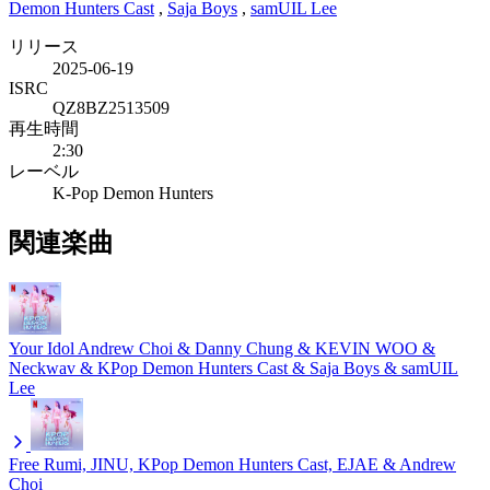
Demon Hunters Cast
,
Saja Boys
,
samUIL Lee
リリース
2025-06-19
ISRC
QZ8BZ2513509
再生時間
2:30
レーベル
K-Pop Demon Hunters
関連楽曲
Your Idol
Andrew Choi & Danny Chung & KEVIN WOO &
Neckwav & KPop Demon Hunters Cast & Saja Boys & samUIL
Lee
Free
Rumi, JINU, KPop Demon Hunters Cast, EJAE & Andrew
Choi