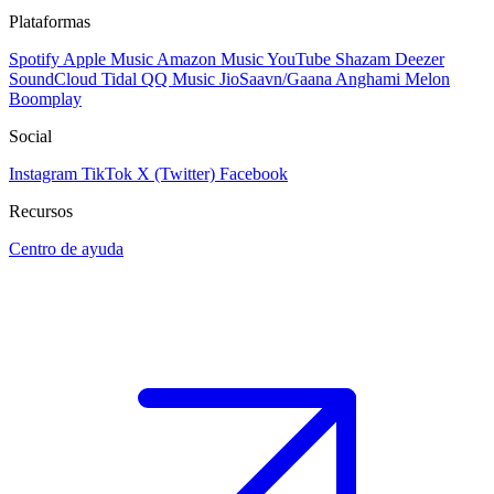
Plataformas
Spotify
Apple Music
Amazon Music
YouTube
Shazam
Deezer
SoundCloud
Tidal
QQ Music
JioSaavn/Gaana
Anghami
Melon
Boomplay
Social
Instagram
TikTok
X (Twitter)
Facebook
Recursos
Centro de ayuda