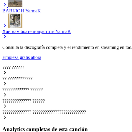
BАВІЛОН
YarmaK
Хай нам брате пощастить
YarmaK
Consulta la discografía completa y el rendimiento en streaming en toda
Empieza gratis ahora
????
??????
??
????????????
?????????????
??????
??????????????
??????
??????????????
??????????????????????????
Analytics completas de esta canción