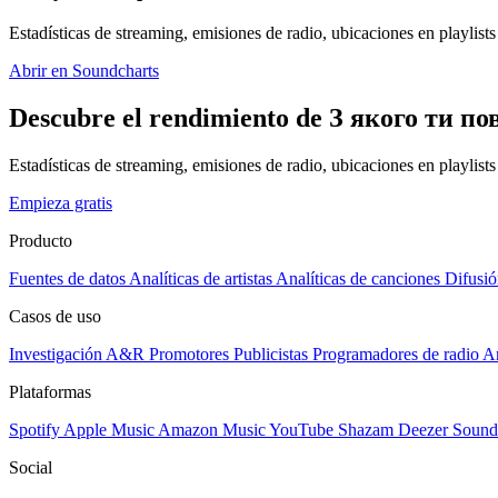
Estadísticas de streaming, emisiones de radio, ubicaciones en playlists 
Abrir en Soundcharts
Descubre el rendimiento de З якого ти пов
Estadísticas de streaming, emisiones de radio, ubicaciones en playlist
Empieza gratis
Producto
Fuentes de datos
Analíticas de artistas
Analíticas de canciones
Difusió
Casos de uso
Investigación A&R
Promotores
Publicistas
Programadores de radio
Ar
Plataformas
Spotify
Apple Music
Amazon Music
YouTube
Shazam
Deezer
Sound
Social