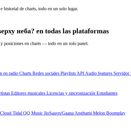
e historial de charts, todo en un solo lugar.
ерху неба? en todas las plataformas
s y posiciones en charts — todo en un solo panel.
n en radio
Charts
Redes sociales
Playlists
API
Audio features
Servido
tistas
Editores musicales
Licencias y sincronización
Estudiantes
Cloud
Tidal
QQ Music
JioSaavn/Gaana
Anghami
Melon
Boomplay