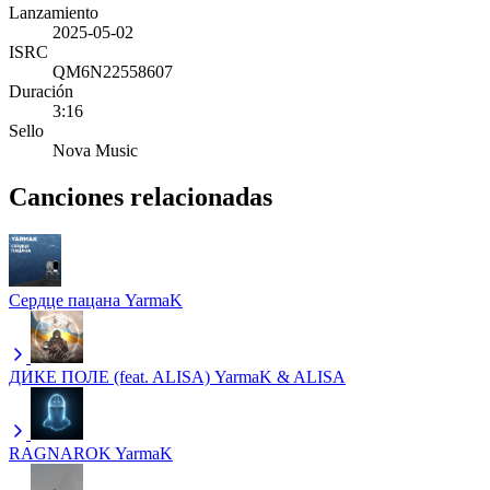
Lanzamiento
2025-05-02
ISRC
QM6N22558607
Duración
3:16
Sello
Nova Music
Canciones relacionadas
Сердце пацана
YarmaK
ДИКЕ ПОЛЕ (feat. ALISA)
YarmaK & ALISA
RAGNAROK
YarmaK