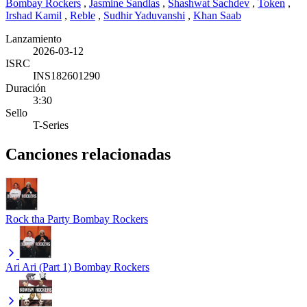
Bombay Rockers
,
Jasmine Sandlas
,
Shashwat Sachdev
,
Token
,
Irshad Kamil
,
Reble
,
Sudhir Yaduvanshi
,
Khan Saab
Lanzamiento
2026-03-12
ISRC
INS182601290
Duración
3:30
Sello
T-Series
Canciones relacionadas
Rock tha Party
Bombay Rockers
Ari Ari (Part 1)
Bombay Rockers