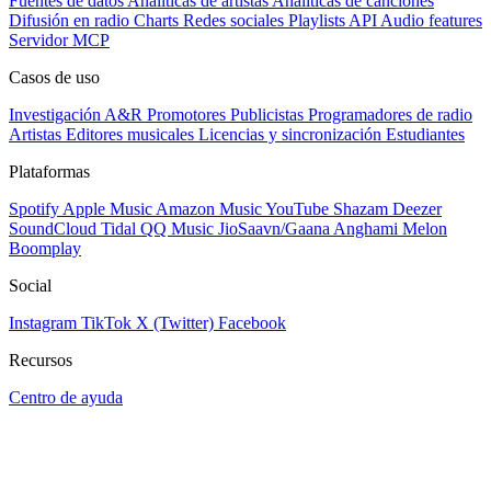
Fuentes de datos
Analíticas de artistas
Analíticas de canciones
Difusión en radio
Charts
Redes sociales
Playlists
API
Audio features
Servidor MCP
Casos de uso
Investigación A&R
Promotores
Publicistas
Programadores de radio
Artistas
Editores musicales
Licencias y sincronización
Estudiantes
Plataformas
Spotify
Apple Music
Amazon Music
YouTube
Shazam
Deezer
SoundCloud
Tidal
QQ Music
JioSaavn/Gaana
Anghami
Melon
Boomplay
Social
Instagram
TikTok
X (Twitter)
Facebook
Recursos
Centro de ayuda