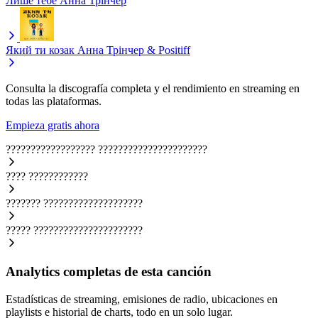
Лише тебе
Анна Трінчер
Який ти козак
Анна Трінчер & Positiff
Consulta la discografía completa y el rendimiento en streaming en
todas las plataformas.
Empieza gratis ahora
??????????????????
??????????????????????
????
????????????
???????
????????????????????
?????
??????????????????????
Analytics completas de esta canción
Estadísticas de streaming, emisiones de radio, ubicaciones en
playlists e historial de charts, todo en un solo lugar.