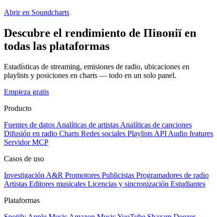
Abrir en Soundcharts
Descubre el rendimiento de Півонії en
todas las plataformas
Estadísticas de streaming, emisiones de radio, ubicaciones en
playlists y posiciones en charts — todo en un solo panel.
Empieza gratis
Producto
Fuentes de datos
Analíticas de artistas
Analíticas de canciones
Difusión en radio
Charts
Redes sociales
Playlists
API
Audio features
Servidor MCP
Casos de uso
Investigación A&R
Promotores
Publicistas
Programadores de radio
Artistas
Editores musicales
Licencias y sincronización
Estudiantes
Plataformas
Spotify
Apple Music
Amazon Music
YouTube
Shazam
Deezer