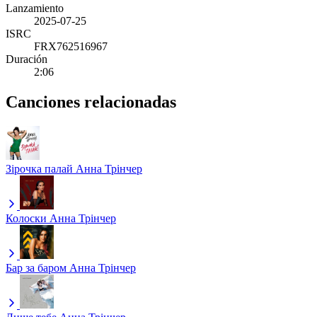
Lanzamiento
2025-07-25
ISRC
FRX762516967
Duración
2:06
Canciones relacionadas
Зірочка палай
Анна Трінчер
Колоски
Анна Трінчер
Бар за баром
Анна Трінчер