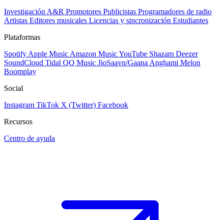
Investigación A&R
Promotores
Publicistas
Programadores de radio
Artistas
Editores musicales
Licencias y sincronización
Estudiantes
Plataformas
Spotify
Apple Music
Amazon Music
YouTube
Shazam
Deezer
SoundCloud
Tidal
QQ Music
JioSaavn/Gaana
Anghami
Melon
Boomplay
Social
Instagram
TikTok
X (Twitter)
Facebook
Recursos
Centro de ayuda