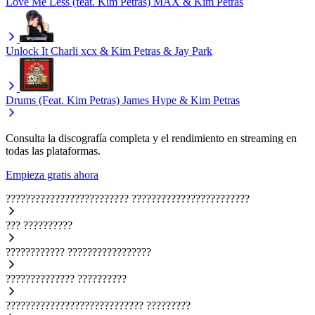
Love Me Less (feat. Kim Petras)
MAX & Kim Petras
Unlock It
Charli xcx & Kim Petras & Jay Park
Drums (Feat. Kim Petras)
James Hype & Kim Petras
Consulta la discografía completa y el rendimiento en streaming en
todas las plataformas.
Empieza gratis ahora
?????????????????????????
????????????????????????
???
??????????
????????????
?????????????????
??????????????
??????????
????????????????????????????
?????????