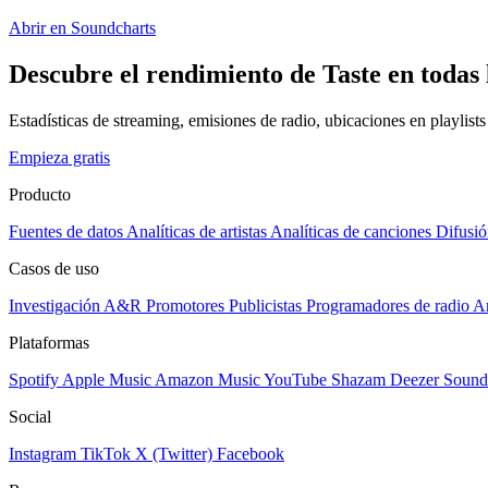
Abrir en Soundcharts
Descubre el rendimiento de Taste en todas 
Estadísticas de streaming, emisiones de radio, ubicaciones en playlist
Empieza gratis
Producto
Fuentes de datos
Analíticas de artistas
Analíticas de canciones
Difusió
Casos de uso
Investigación A&R
Promotores
Publicistas
Programadores de radio
Ar
Plataformas
Spotify
Apple Music
Amazon Music
YouTube
Shazam
Deezer
Sound
Social
Instagram
TikTok
X (Twitter)
Facebook