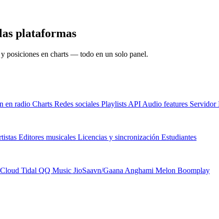
las plataformas
s y posiciones en charts — todo en un solo panel.
n en radio
Charts
Redes sociales
Playlists
API
Audio features
Servido
tistas
Editores musicales
Licencias y sincronización
Estudiantes
Cloud
Tidal
QQ Music
JioSaavn/Gaana
Anghami
Melon
Boomplay