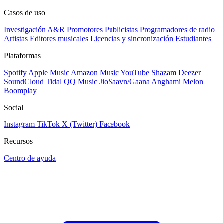
Casos de uso
Investigación A&R
Promotores
Publicistas
Programadores de radio
Artistas
Editores musicales
Licencias y sincronización
Estudiantes
Plataformas
Spotify
Apple Music
Amazon Music
YouTube
Shazam
Deezer
SoundCloud
Tidal
QQ Music
JioSaavn/Gaana
Anghami
Melon
Boomplay
Social
Instagram
TikTok
X (Twitter)
Facebook
Recursos
Centro de ayuda