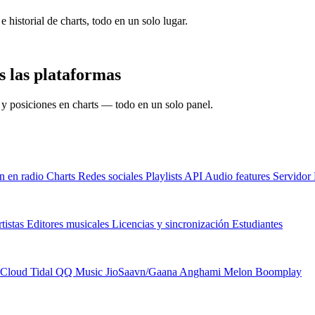
e historial de charts, todo en un solo lugar.
s las plataformas
s y posiciones en charts — todo en un solo panel.
n en radio
Charts
Redes sociales
Playlists
API
Audio features
Servido
tistas
Editores musicales
Licencias y sincronización
Estudiantes
Cloud
Tidal
QQ Music
JioSaavn/Gaana
Anghami
Melon
Boomplay