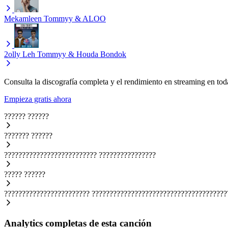
Mekamleen
Tommyy & ALOO
2olly Leh
Tommyy & Houda Bondok
Consulta la discografía completa y el rendimiento en streaming en toda
Empieza gratis ahora
??????
??????
???????
??????
??????????????????????????
????????????????
?????
??????
????????????????????????
??????????????????????????????????????
Analytics completas de esta canción