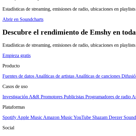
Estadísticas de streaming, emisiones de radio, ubicaciones en playlists 
Abrir en Soundcharts
Descubre el rendimiento de Emshy en toda
Estadísticas de streaming, emisiones de radio, ubicaciones en playlist
Empieza gratis
Producto
Fuentes de datos
Analíticas de artistas
Analíticas de canciones
Difusió
Casos de uso
Investigación A&R
Promotores
Publicistas
Programadores de radio
Ar
Plataformas
Spotify
Apple Music
Amazon Music
YouTube
Shazam
Deezer
Sound
Social