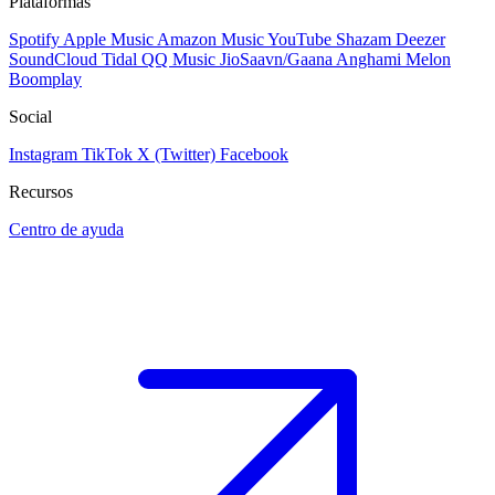
Plataformas
Spotify
Apple Music
Amazon Music
YouTube
Shazam
Deezer
SoundCloud
Tidal
QQ Music
JioSaavn/Gaana
Anghami
Melon
Boomplay
Social
Instagram
TikTok
X (Twitter)
Facebook
Recursos
Centro de ayuda