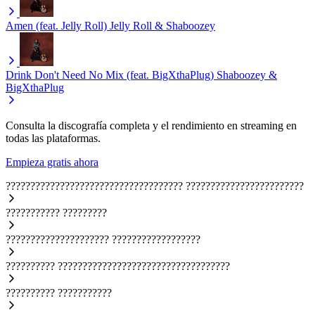
Amen (feat. Jelly Roll)
Jelly Roll & Shaboozey
Drink Don't Need No Mix (feat. BigXthaPlug)
Shaboozey &
BigXthaPlug
Consulta la discografía completa y el rendimiento en streaming en
todas las plataformas.
Empieza gratis ahora
????????????????????????????????????
????????????????????????
???????????
?????????
?????????????????????
??????????????????
??????????
???????????????????????????????????
??????????
???????????