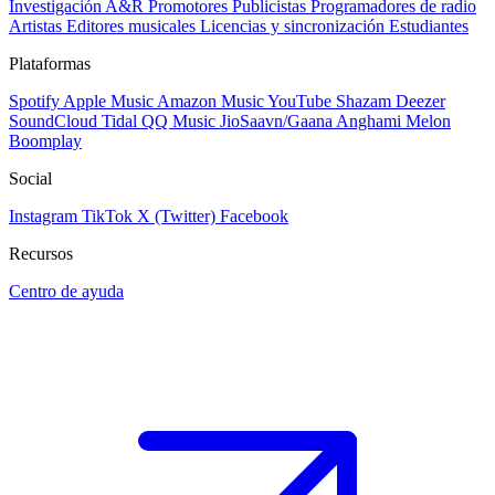
Investigación A&R
Promotores
Publicistas
Programadores de radio
Artistas
Editores musicales
Licencias y sincronización
Estudiantes
Plataformas
Spotify
Apple Music
Amazon Music
YouTube
Shazam
Deezer
SoundCloud
Tidal
QQ Music
JioSaavn/Gaana
Anghami
Melon
Boomplay
Social
Instagram
TikTok
X (Twitter)
Facebook
Recursos
Centro de ayuda