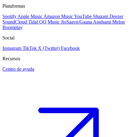
Plataformas
Spotify
Apple Music
Amazon Music
YouTube
Shazam
Deezer
SoundCloud
Tidal
QQ Music
JioSaavn/Gaana
Anghami
Melon
Boomplay
Social
Instagram
TikTok
X (Twitter)
Facebook
Recursos
Centro de ayuda