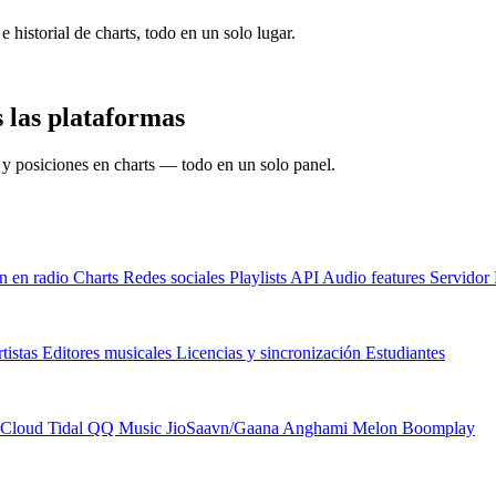
e historial de charts, todo en un solo lugar.
 las plataformas
s y posiciones en charts — todo en un solo panel.
n en radio
Charts
Redes sociales
Playlists
API
Audio features
Servido
tistas
Editores musicales
Licencias y sincronización
Estudiantes
Cloud
Tidal
QQ Music
JioSaavn/Gaana
Anghami
Melon
Boomplay