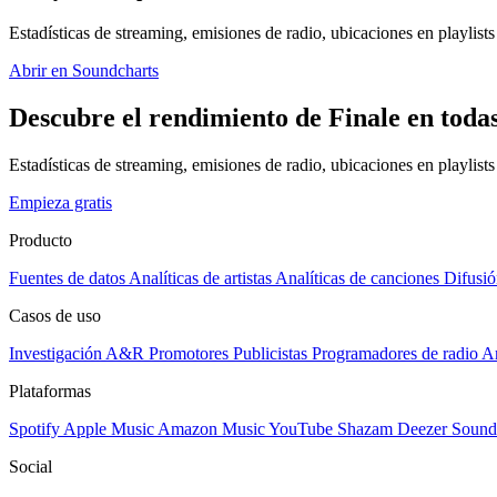
Estadísticas de streaming, emisiones de radio, ubicaciones en playlists 
Abrir en Soundcharts
Descubre el rendimiento de Finale en todas
Estadísticas de streaming, emisiones de radio, ubicaciones en playlist
Empieza gratis
Producto
Fuentes de datos
Analíticas de artistas
Analíticas de canciones
Difusió
Casos de uso
Investigación A&R
Promotores
Publicistas
Programadores de radio
Ar
Plataformas
Spotify
Apple Music
Amazon Music
YouTube
Shazam
Deezer
Sound
Social