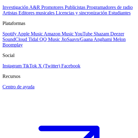
Investigación A&R
Promotores
Publicistas
Programadores de radio
Artistas
Editores musicales
Licencias y sincronización
Estudiantes
Plataformas
Spotify
Apple Music
Amazon Music
YouTube
Shazam
Deezer
SoundCloud
Tidal
QQ Music
JioSaavn/Gaana
Anghami
Melon
Boomplay
Social
Instagram
TikTok
X (Twitter)
Facebook
Recursos
Centro de ayuda