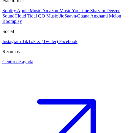
Plataformas
Spotify
Apple Music
Amazon Music
YouTube
Shazam
Deezer
SoundCloud
Tidal
QQ Music
JioSaavn/Gaana
Anghami
Melon
Boomplay
Social
Instagram
TikTok
X (Twitter)
Facebook
Recursos
Centro de ayuda