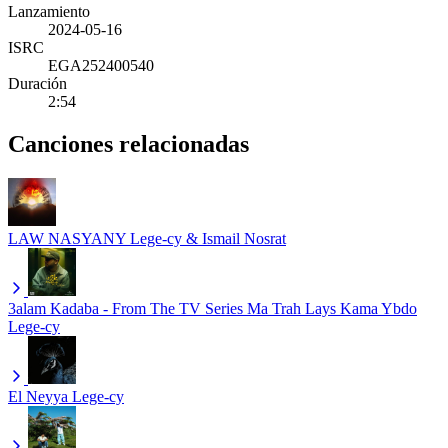
Lanzamiento
2024-05-16
ISRC
EGA252400540
Duración
2:54
Canciones relacionadas
LAW NASYANY
Lege-cy & Ismail Nosrat
3alam Kadaba - From The TV Series Ma Trah Lays Kama Ybdo
Lege-cy
El Neyya
Lege-cy