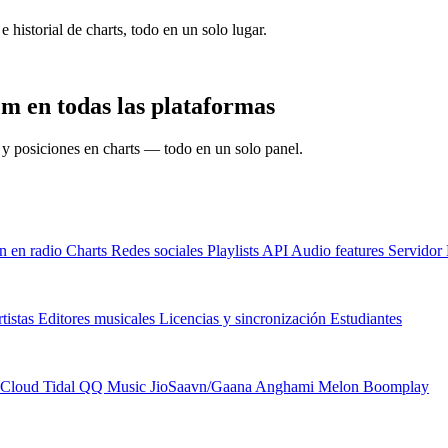
e historial de charts, todo en un solo lugar.
m en todas las plataformas
s y posiciones en charts — todo en un solo panel.
n en radio
Charts
Redes sociales
Playlists
API
Audio features
Servido
tistas
Editores musicales
Licencias y sincronización
Estudiantes
Cloud
Tidal
QQ Music
JioSaavn/Gaana
Anghami
Melon
Boomplay