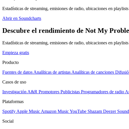
Estadísticas de streaming, emisiones de radio, ubicaciones en playlists 
Abrir en Soundcharts
Descubre el rendimiento de Not My Proble
Estadísticas de streaming, emisiones de radio, ubicaciones en playlist
Empieza gratis
Producto
Fuentes de datos
Analíticas de artistas
Analíticas de canciones
Difusió
Casos de uso
Investigación A&R
Promotores
Publicistas
Programadores de radio
Ar
Plataformas
Spotify
Apple Music
Amazon Music
YouTube
Shazam
Deezer
Sound
Social