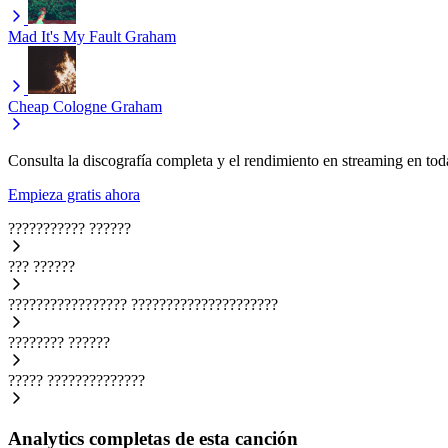
Mad It's My Fault
Graham
Cheap Cologne
Graham
Consulta la discografía completa y el rendimiento en streaming en toda
Empieza gratis ahora
???????????
??????
???
??????
?????????????????
?????????????????????
????????
??????
?????
??????????????
Analytics completas de esta canción