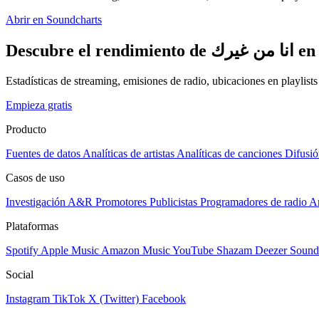
Abrir en Soundcharts
Descubre
Estadísticas de streaming, emisiones de radio, ubicaciones en playlist
Empieza gratis
Producto
Fuentes de datos
Analíticas de artistas
Analíticas de canciones
Difusió
Casos de uso
Investigación A&R
Promotores
Publicistas
Programadores de radio
Ar
Plataformas
Spotify
Apple Music
Amazon Music
YouTube
Shazam
Deezer
Sound
Social
Instagram
TikTok
X (Twitter)
Facebook