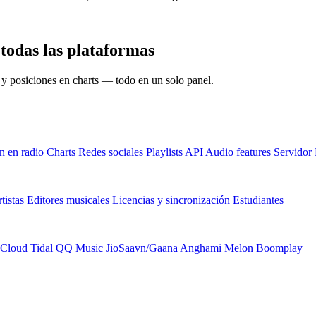
 el rendimiento de انا من غيرك en todas las plataformas
s y posiciones en charts — todo en un solo panel.
n en radio
Charts
Redes sociales
Playlists
API
Audio features
Servido
tistas
Editores musicales
Licencias y sincronización
Estudiantes
Cloud
Tidal
QQ Music
JioSaavn/Gaana
Anghami
Melon
Boomplay