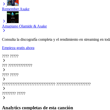
Remember
Asake
Amapiano
Olamide & Asake
Consulta la discografía completa y el rendimiento en streaming en toda
Empieza gratis ahora
????
?????
???
??????????????
????
?????
???????????????????????????????
????????????????????
????????
?????
Analytics completas de esta canción