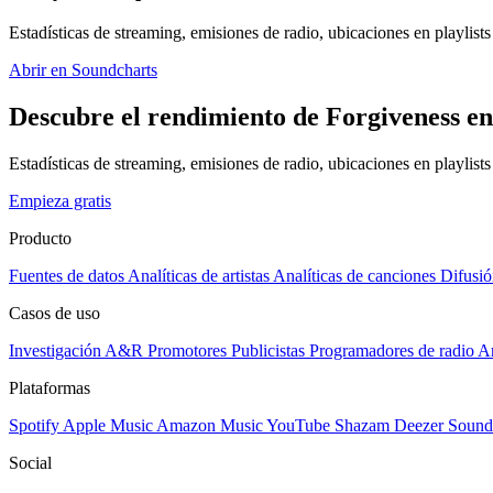
Estadísticas de streaming, emisiones de radio, ubicaciones en playlists 
Abrir en Soundcharts
Descubre el rendimiento de Forgiveness en
Estadísticas de streaming, emisiones de radio, ubicaciones en playlist
Empieza gratis
Producto
Fuentes de datos
Analíticas de artistas
Analíticas de canciones
Difusió
Casos de uso
Investigación A&R
Promotores
Publicistas
Programadores de radio
Ar
Plataformas
Spotify
Apple Music
Amazon Music
YouTube
Shazam
Deezer
Sound
Social