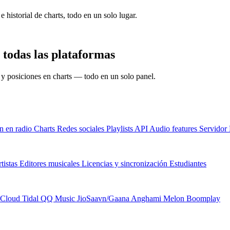
e historial de charts, todo en un solo lugar.
 todas las plataformas
s y posiciones en charts — todo en un solo panel.
n en radio
Charts
Redes sociales
Playlists
API
Audio features
Servido
tistas
Editores musicales
Licencias y sincronización
Estudiantes
Cloud
Tidal
QQ Music
JioSaavn/Gaana
Anghami
Melon
Boomplay