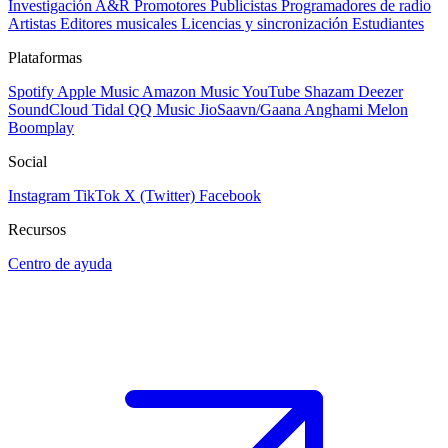
Investigación A&R
Promotores
Publicistas
Programadores de radio
Artistas
Editores musicales
Licencias y sincronización
Estudiantes
Plataformas
Spotify
Apple Music
Amazon Music
YouTube
Shazam
Deezer
SoundCloud
Tidal
QQ Music
JioSaavn/Gaana
Anghami
Melon
Boomplay
Social
Instagram
TikTok
X (Twitter)
Facebook
Recursos
Centro de ayuda