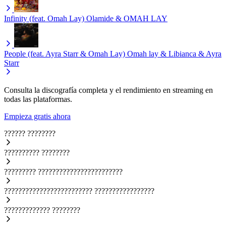
Infinity (feat. Omah Lay)
Olamide & OMAH LAY
People (feat. Ayra Starr & Omah Lay)
Omah lay & Libianca & Ayra
Starr
Consulta la discografía completa y el rendimiento en streaming en
todas las plataformas.
Empieza gratis ahora
??????
????????
??????????
????????
?????????
????????????????????????
?????????????????????????
?????????????????
?????????????
????????