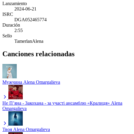
Lanzamiento
2024-06-21
ISRC
DGA052465774
Duración
2:55
Sello
TamerlanAlena
Canciones relacionadas
Мужчина
Alena Omargalieva
Не Пʼяна - Закохана - за участі ансамблю «Кралиця»
Alena
Omargalieva
Твоя
Alena Omargalieva