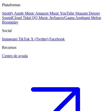
Plataformas
Spotify
Apple Music
Amazon Music
YouTube
Shazam
Deezer
SoundCloud
Tidal
QQ Music
JioSaavn/Gaana
Anghami
Melon
Boomplay
Social
Instagram
TikTok
X (Twitter)
Facebook
Recursos
Centro de ayuda