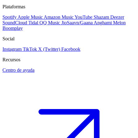
Plataformas
Spotify
Apple Music
Amazon Music
YouTube
Shazam
Deezer
SoundCloud
Tidal
QQ Music
JioSaavn/Gaana
Anghami
Melon
Boomplay
Social
Instagram
TikTok
X (Twitter)
Facebook
Recursos
Centro de ayuda