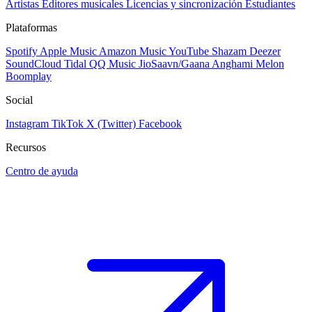
Artistas
Editores musicales
Licencias y sincronización
Estudiantes
Plataformas
Spotify
Apple Music
Amazon Music
YouTube
Shazam
Deezer
SoundCloud
Tidal
QQ Music
JioSaavn/Gaana
Anghami
Melon
Boomplay
Social
Instagram
TikTok
X (Twitter)
Facebook
Recursos
Centro de ayuda