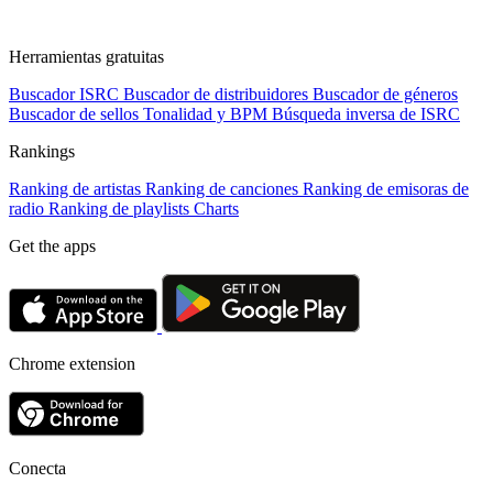
Herramientas gratuitas
Buscador ISRC
Buscador de distribuidores
Buscador de géneros
Buscador de sellos
Tonalidad y BPM
Búsqueda inversa de ISRC
Rankings
Ranking de artistas
Ranking de canciones
Ranking de emisoras de
radio
Ranking de playlists
Charts
Get the apps
Chrome extension
Conecta