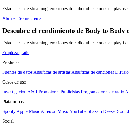
Estadísticas de streaming, emisiones de radio, ubicaciones en playlists 
Abrir en Soundcharts
Descubre el rendimiento de Body to Body e
Estadísticas de streaming, emisiones de radio, ubicaciones en playlist
Empieza gratis
Producto
Fuentes de datos
Analíticas de artistas
Analíticas de canciones
Difusió
Casos de uso
Investigación A&R
Promotores
Publicistas
Programadores de radio
Ar
Plataformas
Spotify
Apple Music
Amazon Music
YouTube
Shazam
Deezer
Sound
Social