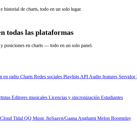
e historial de charts, todo en un solo lugar.
n todas las plataformas
s y posiciones en charts — todo en un solo panel.
n en radio
Charts
Redes sociales
Playlists
API
Audio features
Servido
tistas
Editores musicales
Licencias y sincronización
Estudiantes
Cloud
Tidal
QQ Music
JioSaavn/Gaana
Anghami
Melon
Boomplay