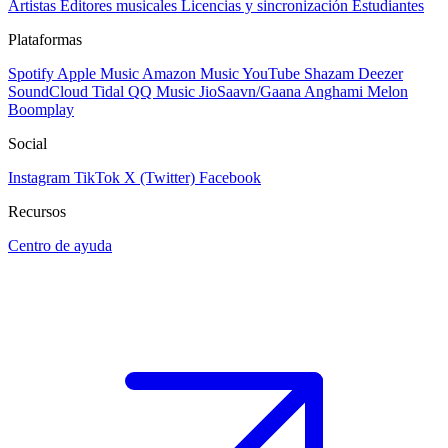
Artistas
Editores musicales
Licencias y sincronización
Estudiantes
Plataformas
Spotify
Apple Music
Amazon Music
YouTube
Shazam
Deezer
SoundCloud
Tidal
QQ Music
JioSaavn/Gaana
Anghami
Melon
Boomplay
Social
Instagram
TikTok
X (Twitter)
Facebook
Recursos
Centro de ayuda