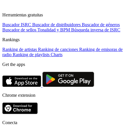
Herramientas gratuitas
Buscador ISRC
Buscador de distribuidores
Buscador de géneros
Buscador de sellos
Tonalidad y BPM
Búsqueda inversa de ISRC
Rankings
Ranking de artistas
Ranking de canciones
Ranking de emisoras de
radio
Ranking de playlists
Charts
Get the apps
Chrome extension
Conecta