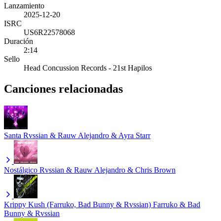
Lanzamiento
2025-12-20
ISRC
US6R22578068
Duración
2:14
Sello
Head Concussion Records - 21st Hapilos
Canciones relacionadas
Santa
Rvssian & Rauw Alejandro & Ayra Starr
Nostálgico
Rvssian & Rauw Alejandro & Chris Brown
Krippy Kush (Farruko, Bad Bunny & Rvssian)
Farruko & Bad
Bunny & Rvssian