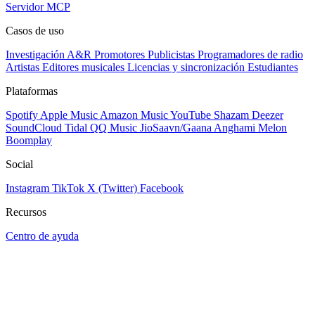
Servidor MCP
Casos de uso
Investigación A&R
Promotores
Publicistas
Programadores de radio
Artistas
Editores musicales
Licencias y sincronización
Estudiantes
Plataformas
Spotify
Apple Music
Amazon Music
YouTube
Shazam
Deezer
SoundCloud
Tidal
QQ Music
JioSaavn/Gaana
Anghami
Melon
Boomplay
Social
Instagram
TikTok
X (Twitter)
Facebook
Recursos
Centro de ayuda