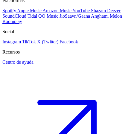
Plataformas
Spotify
Apple Music
Amazon Music
YouTube
Shazam
Deezer
SoundCloud
Tidal
QQ Music
JioSaavn/Gaana
Anghami
Melon
Boomplay
Social
Instagram
TikTok
X (Twitter)
Facebook
Recursos
Centro de ayuda