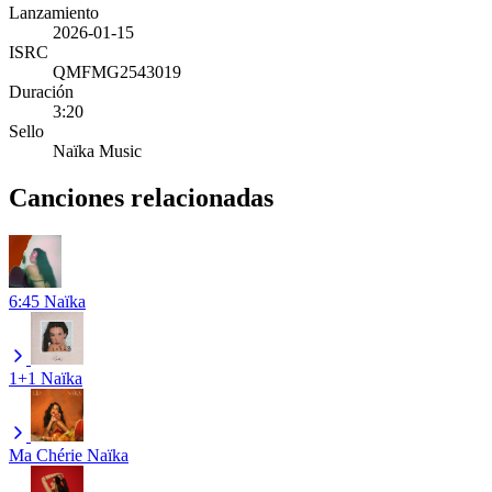
Lanzamiento
2026-01-15
ISRC
QMFMG2543019
Duración
3:20
Sello
Naïka Music
Canciones relacionadas
6:45
Naïka
1+1
Naïka
Ma Chérie
Naïka