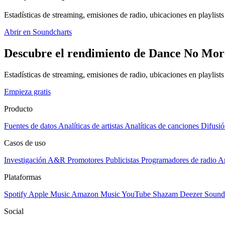
Estadísticas de streaming, emisiones de radio, ubicaciones en playlists 
Abrir en Soundcharts
Descubre el rendimiento de Dance No More
Estadísticas de streaming, emisiones de radio, ubicaciones en playlist
Empieza gratis
Producto
Fuentes de datos
Analíticas de artistas
Analíticas de canciones
Difusió
Casos de uso
Investigación A&R
Promotores
Publicistas
Programadores de radio
Ar
Plataformas
Spotify
Apple Music
Amazon Music
YouTube
Shazam
Deezer
Sound
Social