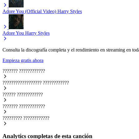
Adore You (Official Video)
Harry Styles
Adore You
Harry Styles
Consulta la discografía completa y el rendimiento en streaming en toda
Empieza gratis ahora
???????
????????????
??????????????????
????????????
??????
????????????
???????
????????????
?????????
????????????
Analytics completas de esta canción