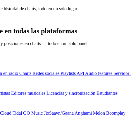
e historial de charts, todo en un solo lugar.
 en todas las plataformas
s y posiciones en charts — todo en un solo panel.
n en radio
Charts
Redes sociales
Playlists
API
Audio features
Servido
tistas
Editores musicales
Licencias y sincronización
Estudiantes
Cloud
Tidal
QQ Music
JioSaavn/Gaana
Anghami
Melon
Boomplay