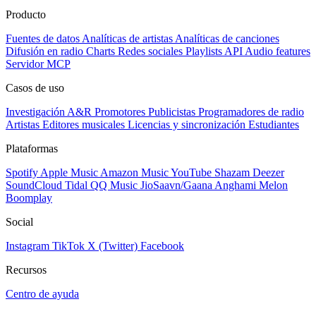
Producto
Fuentes de datos
Analíticas de artistas
Analíticas de canciones
Difusión en radio
Charts
Redes sociales
Playlists
API
Audio features
Servidor MCP
Casos de uso
Investigación A&R
Promotores
Publicistas
Programadores de radio
Artistas
Editores musicales
Licencias y sincronización
Estudiantes
Plataformas
Spotify
Apple Music
Amazon Music
YouTube
Shazam
Deezer
SoundCloud
Tidal
QQ Music
JioSaavn/Gaana
Anghami
Melon
Boomplay
Social
Instagram
TikTok
X (Twitter)
Facebook
Recursos
Centro de ayuda