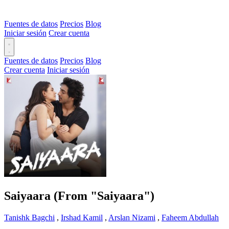
Fuentes de datos
Precios
Blog
Iniciar sesión
Crear cuenta
Fuentes de datos
Precios
Blog
Crear cuenta
Iniciar sesión
Saiyaara (From "Saiyaara")
Tanishk Bagchi
,
Irshad Kamil
,
Arslan Nizami
,
Faheem Abdullah