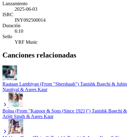
Lanzamiento
2025-06-03
ISRC
INY092500014
Duración
6:10
Sello
YRF Music
Canciones relacionadas
Raataan Lambiyan (From "Shershaah")
Tanishk Bagchi & Jubin
Nautiyal & Asees Kaur
Bolna (From "Kapoor & Sons (Since 1921)")
Tanishk Bagchi &
Arijit Singh & Asees Kaur