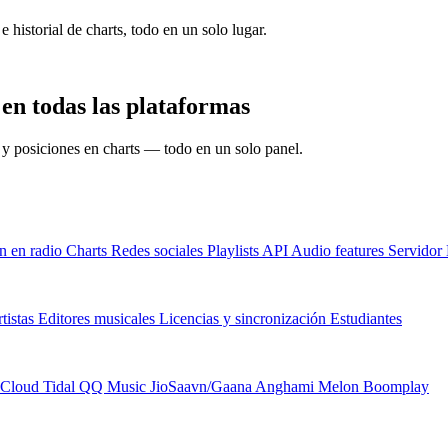
e historial de charts, todo en un solo lugar.
n todas las plataformas
s y posiciones en charts — todo en un solo panel.
n en radio
Charts
Redes sociales
Playlists
API
Audio features
Servido
tistas
Editores musicales
Licencias y sincronización
Estudiantes
Cloud
Tidal
QQ Music
JioSaavn/Gaana
Anghami
Melon
Boomplay