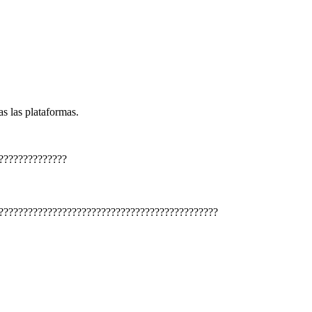
s las plataformas.
??????????????
?????????????????????????????????????????????