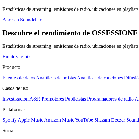
Estadísticas de streaming, emisiones de radio, ubicaciones en playlists 
Abrir en Soundcharts
Descubre el rendimiento de OSSESSIONE e
Estadísticas de streaming, emisiones de radio, ubicaciones en playlist
Empieza gratis
Producto
Fuentes de datos
Analíticas de artistas
Analíticas de canciones
Difusió
Casos de uso
Investigación A&R
Promotores
Publicistas
Programadores de radio
Ar
Plataformas
Spotify
Apple Music
Amazon Music
YouTube
Shazam
Deezer
Sound
Social