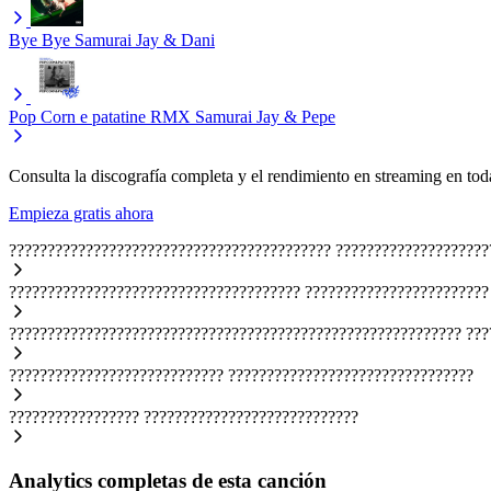
Bye Bye
Samurai Jay & Dani
Pop Corn e patatine RMX
Samurai Jay & Pepe
Consulta la discografía completa y el rendimiento en streaming en toda
Empieza gratis ahora
??????????????????????????????????????????
????????????????????
??????????????????????????????????????
????????????????????????
???????????????????????????????????????????????????????????
???
????????????????????????????
????????????????????????????????
?????????????????
????????????????????????????
Analytics completas de esta canción