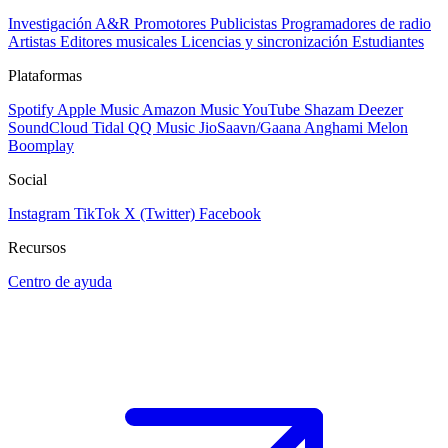
Investigación A&R
Promotores
Publicistas
Programadores de radio
Artistas
Editores musicales
Licencias y sincronización
Estudiantes
Plataformas
Spotify
Apple Music
Amazon Music
YouTube
Shazam
Deezer
SoundCloud
Tidal
QQ Music
JioSaavn/Gaana
Anghami
Melon
Boomplay
Social
Instagram
TikTok
X (Twitter)
Facebook
Recursos
Centro de ayuda