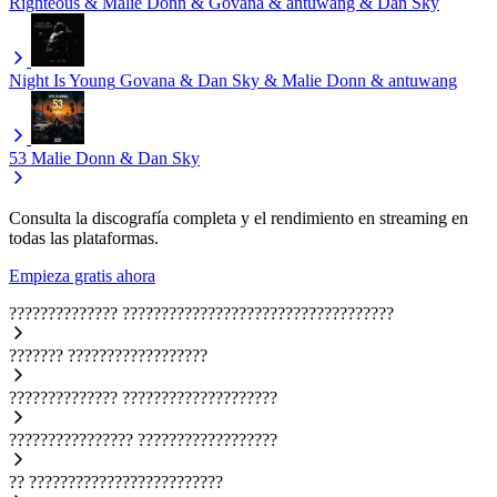
Righteous & Malie Donn & Govana & antuwang & Dan Sky
Night Is Young
Govana & Dan Sky & Malie Donn & antuwang
53
Malie Donn & Dan Sky
Consulta la discografía completa y el rendimiento en streaming en
todas las plataformas.
Empieza gratis ahora
??????????????
???????????????????????????????????
???????
??????????????????
??????????????
????????????????????
????????????????
??????????????????
??
?????????????????????????