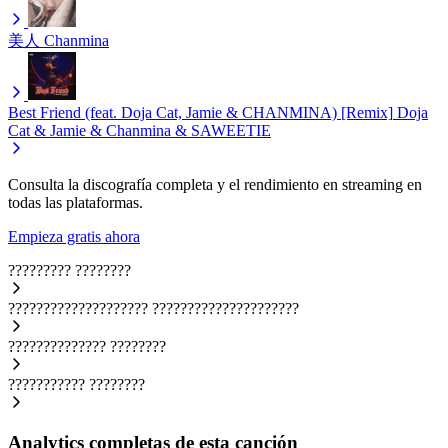
美人
Chanmina
Best Friend (feat. Doja Cat, Jamie & CHANMINA) [Remix]
Doja
Cat & Jamie & Chanmina & SAWEETIE
Consulta la discografía completa y el rendimiento en streaming en
todas las plataformas.
Empieza gratis ahora
?????????
????????
????????????????????
?????????????????????
??????????????
????????
???????????
????????
Analytics completas de esta canción