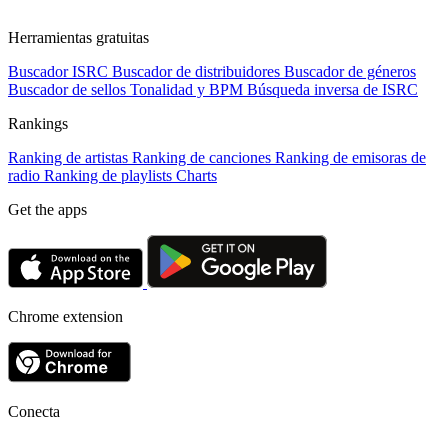
Herramientas gratuitas
Buscador ISRC
Buscador de distribuidores
Buscador de géneros
Buscador de sellos
Tonalidad y BPM
Búsqueda inversa de ISRC
Rankings
Ranking de artistas
Ranking de canciones
Ranking de emisoras de
radio
Ranking de playlists
Charts
Get the apps
Chrome extension
Conecta