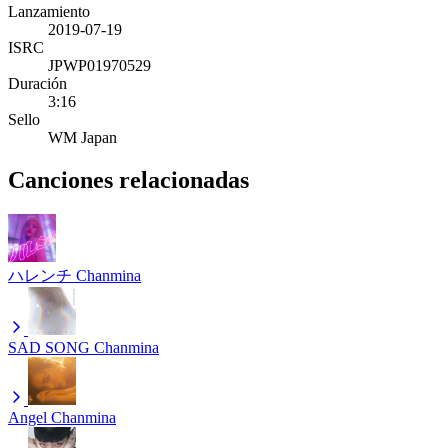
Lanzamiento
2019-07-19
ISRC
JPWP01970529
Duración
3:16
Sello
WM Japan
Canciones relacionadas
ハレンチ
Chanmina
SAD SONG
Chanmina
Angel
Chanmina