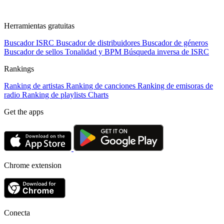
Herramientas gratuitas
Buscador ISRC
Buscador de distribuidores
Buscador de géneros
Buscador de sellos
Tonalidad y BPM
Búsqueda inversa de ISRC
Rankings
Ranking de artistas
Ranking de canciones
Ranking de emisoras de
radio
Ranking de playlists
Charts
Get the apps
Chrome extension
Conecta