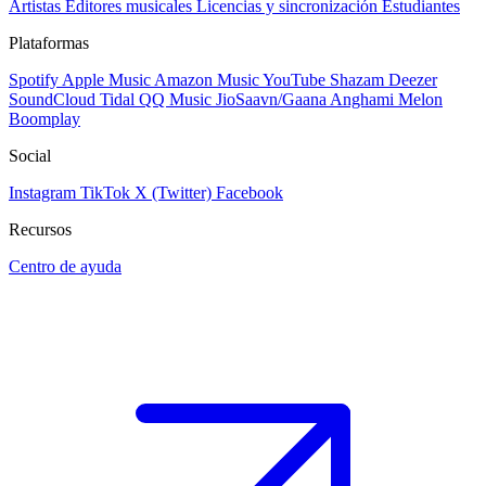
Artistas
Editores musicales
Licencias y sincronización
Estudiantes
Plataformas
Spotify
Apple Music
Amazon Music
YouTube
Shazam
Deezer
SoundCloud
Tidal
QQ Music
JioSaavn/Gaana
Anghami
Melon
Boomplay
Social
Instagram
TikTok
X (Twitter)
Facebook
Recursos
Centro de ayuda