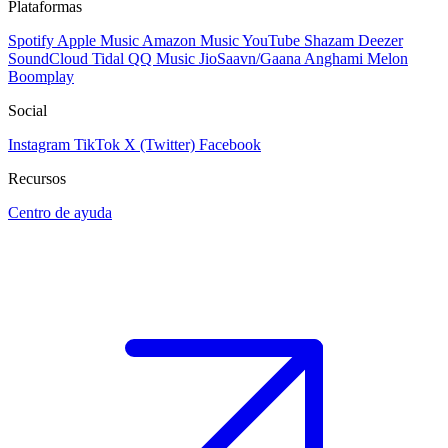
Plataformas
Spotify
Apple Music
Amazon Music
YouTube
Shazam
Deezer
SoundCloud
Tidal
QQ Music
JioSaavn/Gaana
Anghami
Melon
Boomplay
Social
Instagram
TikTok
X (Twitter)
Facebook
Recursos
Centro de ayuda