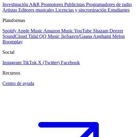
Investigación A&R
Promotores
Publicistas
Programadores de radio
Artistas
Editores musicales
Licencias y sincronización
Estudiantes
Plataformas
Spotify
Apple Music
Amazon Music
YouTube
Shazam
Deezer
SoundCloud
Tidal
QQ Music
JioSaavn/Gaana
Anghami
Melon
Boomplay
Social
Instagram
TikTok
X (Twitter)
Facebook
Recursos
Centro de ayuda