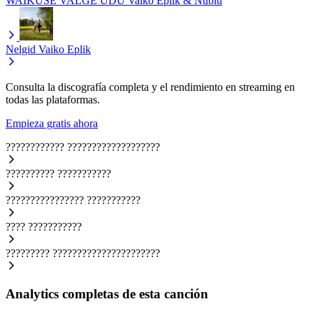
WAIKUSE VALGE UDU
Vaiko Eplik & Nublu
Nelgid
Vaiko Eplik
Consulta la discografía completa y el rendimiento en streaming en
todas las plataformas.
Empieza gratis ahora
????????????
???????????????????
??????????
???????????
????????????????
???????????
????
???????????
?????????
??????????????????????
Analytics completas de esta canción