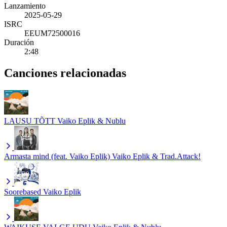
Lanzamiento
2025-05-29
ISRC
EEUM72500016
Duración
2:48
Canciones relacionadas
LAUSU TÕTT
Vaiko Eplik & Nublu
Armasta mind (feat. Vaiko Eplik)
Vaiko Eplik & Trad.Attack!
Soorebased
Vaiko Eplik