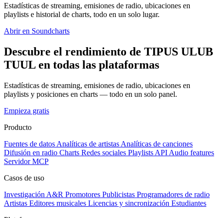
Estadísticas de streaming, emisiones de radio, ubicaciones en
playlists e historial de charts, todo en un solo lugar.
Abrir en Soundcharts
Descubre el rendimiento de TIPUS ULUB
TUUL en todas las plataformas
Estadísticas de streaming, emisiones de radio, ubicaciones en
playlists y posiciones en charts — todo en un solo panel.
Empieza gratis
Producto
Fuentes de datos
Analíticas de artistas
Analíticas de canciones
Difusión en radio
Charts
Redes sociales
Playlists
API
Audio features
Servidor MCP
Casos de uso
Investigación A&R
Promotores
Publicistas
Programadores de radio
Artistas
Editores musicales
Licencias y sincronización
Estudiantes