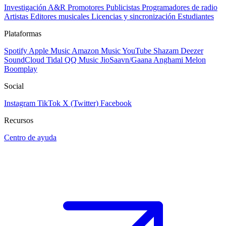
Investigación A&R
Promotores
Publicistas
Programadores de radio
Artistas
Editores musicales
Licencias y sincronización
Estudiantes
Plataformas
Spotify
Apple Music
Amazon Music
YouTube
Shazam
Deezer
SoundCloud
Tidal
QQ Music
JioSaavn/Gaana
Anghami
Melon
Boomplay
Social
Instagram
TikTok
X (Twitter)
Facebook
Recursos
Centro de ayuda