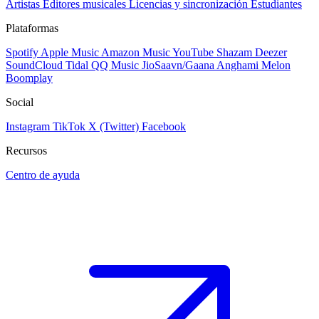
Artistas
Editores musicales
Licencias y sincronización
Estudiantes
Plataformas
Spotify
Apple Music
Amazon Music
YouTube
Shazam
Deezer
SoundCloud
Tidal
QQ Music
JioSaavn/Gaana
Anghami
Melon
Boomplay
Social
Instagram
TikTok
X (Twitter)
Facebook
Recursos
Centro de ayuda