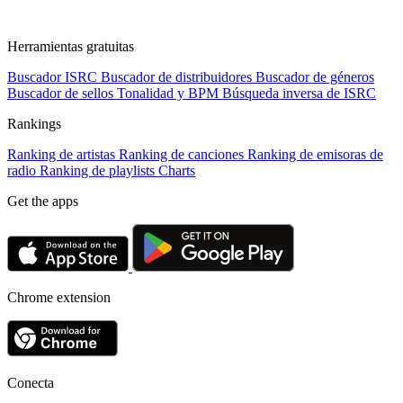
Herramientas gratuitas
Buscador ISRC
Buscador de distribuidores
Buscador de géneros
Buscador de sellos
Tonalidad y BPM
Búsqueda inversa de ISRC
Rankings
Ranking de artistas
Ranking de canciones
Ranking de emisoras de
radio
Ranking de playlists
Charts
Get the apps
Chrome extension
Conecta