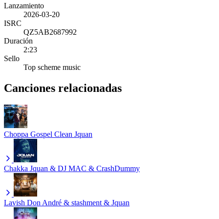
Lanzamiento
2026-03-20
ISRC
QZ5AB2687992
Duración
2:23
Sello
Top scheme music
Canciones relacionadas
Choppa Gospel Clean
Jquan
Chakka
Jquan & DJ MAC & CrashDummy
Lavish
Don André & stashment & Jquan