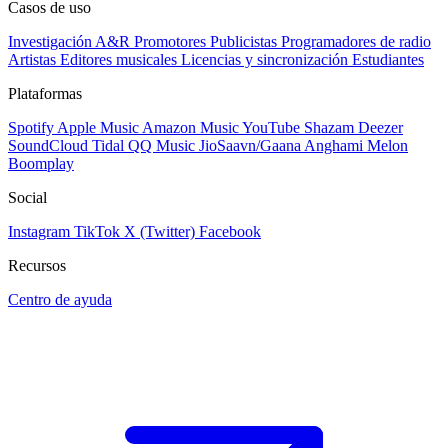
Casos de uso
Investigación A&R
Promotores
Publicistas
Programadores de radio
Artistas
Editores musicales
Licencias y sincronización
Estudiantes
Plataformas
Spotify
Apple Music
Amazon Music
YouTube
Shazam
Deezer
SoundCloud
Tidal
QQ Music
JioSaavn/Gaana
Anghami
Melon
Boomplay
Social
Instagram
TikTok
X (Twitter)
Facebook
Recursos
Centro de ayuda