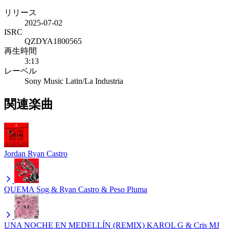
リリース
2025-07-02
ISRC
QZDYA1800565
再生時間
3:13
レーベル
Sony Music Latin/La Industria
関連楽曲
Jordan
Ryan Castro
QUEMA
Sog & Ryan Castro & Peso Pluma
UNA NOCHE EN MEDELLÍN (REMIX)
KAROL G & Cris MJ