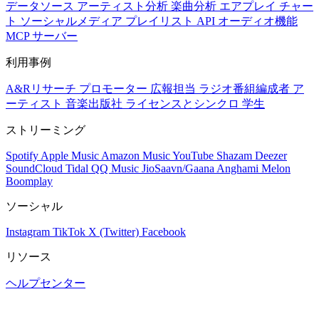
データソース
アーティスト分析
楽曲分析
エアプレイ
チャー
ト
ソーシャルメディア
プレイリスト
API
オーディオ機能
MCP サーバー
利用事例
A&Rリサーチ
プロモーター
広報担当
ラジオ番組編成者
ア
ーティスト
音楽出版社
ライセンスとシンクロ
学生
ストリーミング
Spotify
Apple Music
Amazon Music
YouTube
Shazam
Deezer
SoundCloud
Tidal
QQ Music
JioSaavn/Gaana
Anghami
Melon
Boomplay
ソーシャル
Instagram
TikTok
X (Twitter)
Facebook
リソース
ヘルプセンター