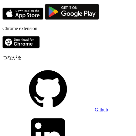
Chrome extension
つながる
Github