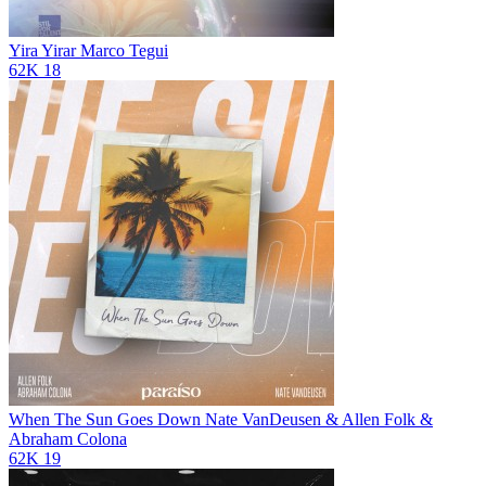
Yira Yirar
Marco Tegui
62K
18
When The Sun Goes Down
Nate VanDeusen & Allen Folk &
Abraham Colona
62K
19