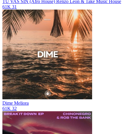
TU VAS SIN (Afro House)
Renzo Leon & Take Music House
61K
31
Dime
Meliora
61K
32