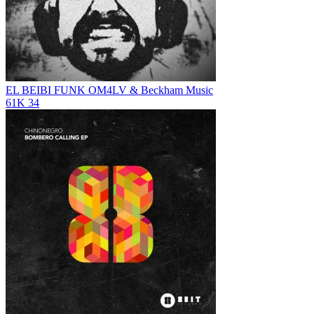
EL BEIBI FUNK
OM4LV & Beckham Music
61K
34