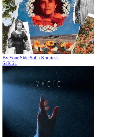
By Your Side
Sofia Kourtesis
61K
21