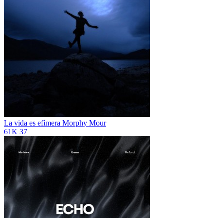
La vida es efímera
Morphy Mour
61K
37