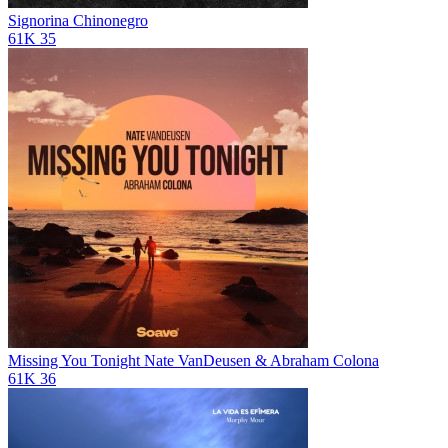
Signorina
Chinonegro
61K
35
Missing You Tonight
Nate VanDeusen & Abraham Colona
61K
36