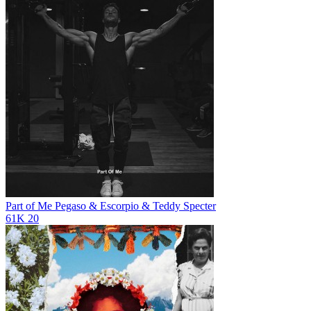
Part of Me
Pegaso & Escorpio & Teddy Specter
61K
20