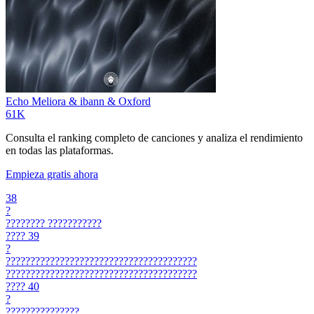
Echo
Meliora & ibann & Oxford
61K
Consulta el ranking completo de canciones y analiza el rendimiento
en todas las plataformas.
Empieza gratis ahora
38
?
????????
???????????
????
39
?
???????????????????????????????????????
???????????????????????????????????????
????
40
?
???????????????