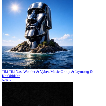
Tiki Tiki
Nasi Wonder & Vybez Music Group & Jaymorrg &
KaiOhhKen
62K
7