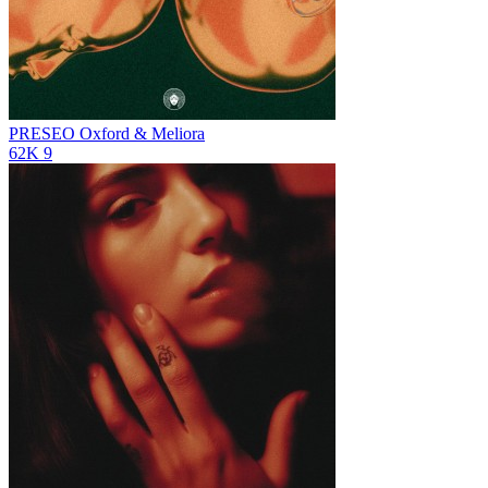
PRESEO
Oxford & Meliora
62K
9