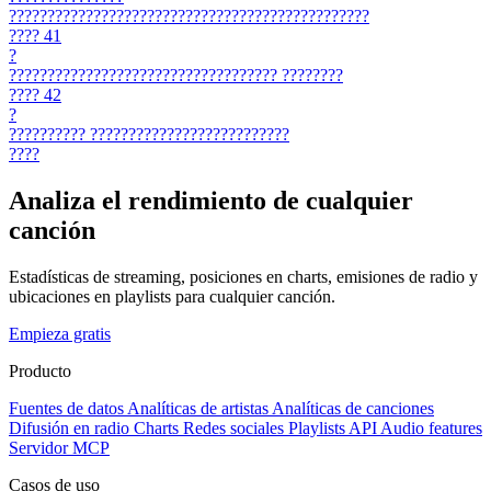
???????????????????????????????????????????????
????
41
?
???????????????????????????????????
????????
????
42
?
??????????
??????????????????????????
????
Analiza el rendimiento de cualquier
canción
Estadísticas de streaming, posiciones en charts, emisiones de radio y
ubicaciones en playlists para cualquier canción.
Empieza gratis
Producto
Fuentes de datos
Analíticas de artistas
Analíticas de canciones
Difusión en radio
Charts
Redes sociales
Playlists
API
Audio features
Servidor MCP
Casos de uso