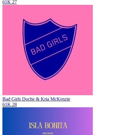
61K
27
Bad Girls
Doche & Kria McKenzie
61K
28