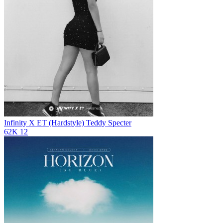
Infinity X ET (Hardstyle)
Teddy Specter
62K
12