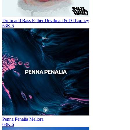
Drum and Bass Father
Devilman & DJ Looney
63K
5
Penna Penalia
Meliora
63K
6