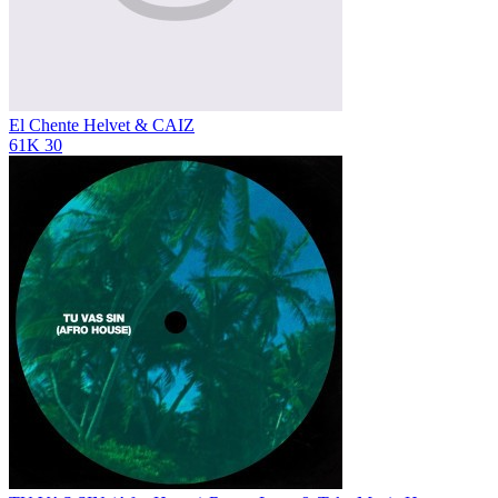
El Chente
Helvet & CAIZ
61K
30