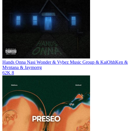
Hands Onna
Nasi Wonder & Vybez Music Group & KaiOhhKen &
Mvntana & Jaymorrg
62K
8