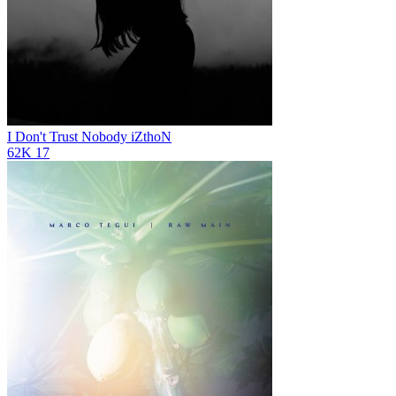
I Don't Trust Nobody
iZthoN
62K
17