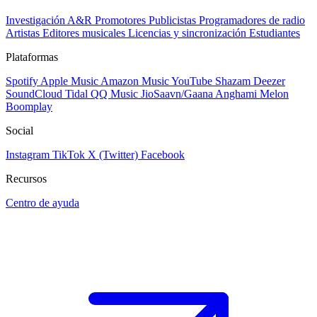
Investigación A&R
Promotores
Publicistas
Programadores de radio
Artistas
Editores musicales
Licencias y sincronización
Estudiantes
Plataformas
Spotify
Apple Music
Amazon Music
YouTube
Shazam
Deezer
SoundCloud
Tidal
QQ Music
JioSaavn/Gaana
Anghami
Melon
Boomplay
Social
Instagram
TikTok
X (Twitter)
Facebook
Recursos
Centro de ayuda