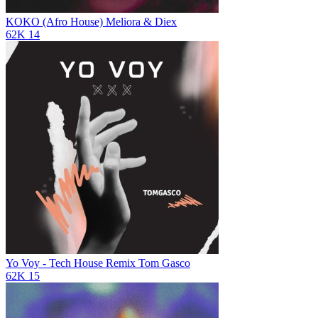
KOKO (Afro House)
Meliora & Diex
62K
14
Yo Voy - Tech House Remix
Tom Gasco
62K
15