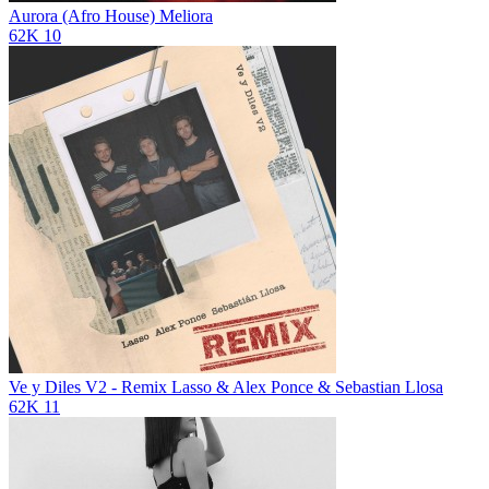
Aurora (Afro House)
Meliora
62K
10
Ve y Diles V2 - Remix
Lasso & Alex Ponce & Sebastian Llosa
62K
11