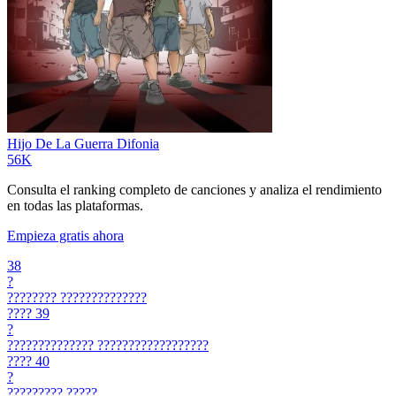
Hijo De La Guerra
Difonia
56K
Consulta el ranking completo de canciones y analiza el rendimiento
en todas las plataformas.
Empieza gratis ahora
38
?
????????
??????????????
????
39
?
??????????????
??????????????????
????
40
?
?????????
?????