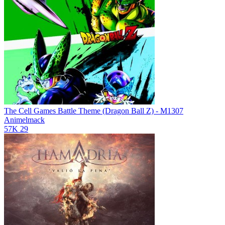
The Cell Games Battle Theme (Dragon Ball Z) - M1307
Animelmack
57K
29