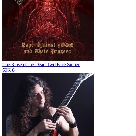
The Raise of the Dead
Two Face Sinner
59K
8