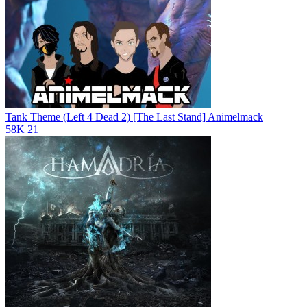
Tank Theme (Left 4 Dead 2) [The Last Stand]
Animelmack
58K
21