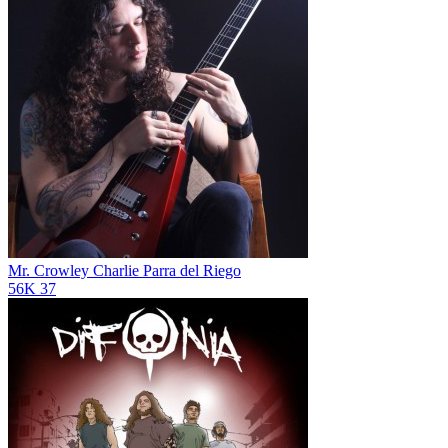
Mr. Crowley
Charlie Parra del Riego
56K
37