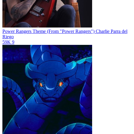
Power Rangers Theme (From "Power Rangers")
Charlie Parra del
Riego
59K
9