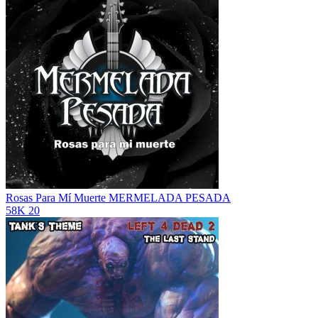
Rosas Para Mí Muerte
MERMELADA PESADA
58K
20