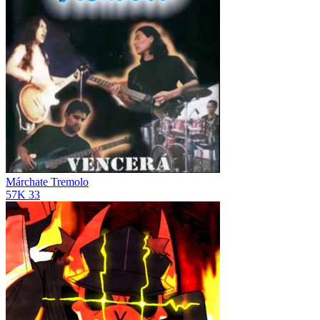
Márchate
Tremolo
57K
33