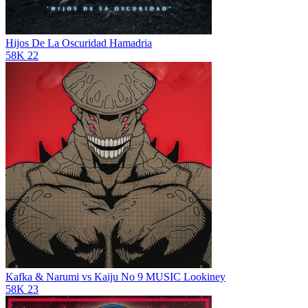
Hijos De La Oscuridad
Hamadria
58K
22
Kafka & Narumi vs Kaiju No 9 MUSIC
Lookiney
58K
23