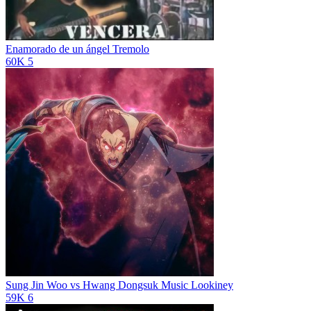
Enamorado de un ángel
Tremolo
60K
5
Sung Jin Woo vs Hwang Dongsuk Music
Lookiney
59K
6