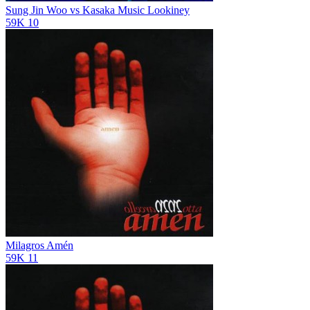
Sung Jin Woo vs Kasaka Music
Lookiney
59K
10
Milagros
Amén
59K
11