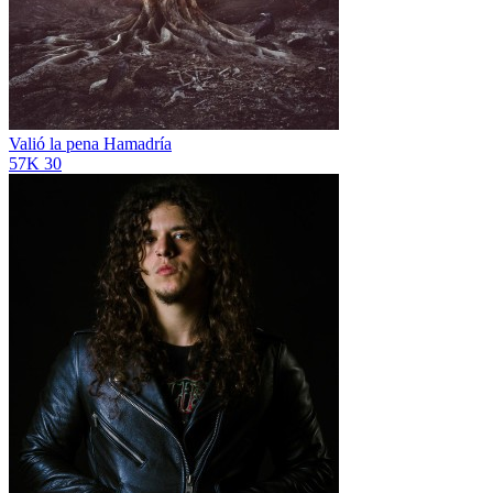
Valió la pena
Hamadría
57K
30