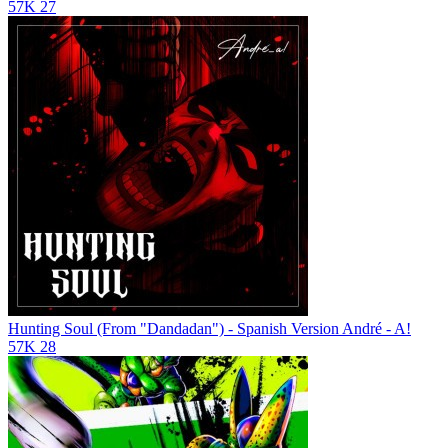
57K
27
Hunting Soul (From "Dandadan") - Spanish Version
André - A!
57K
28