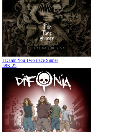
I Damn You
Two Face Sinner
58K
25