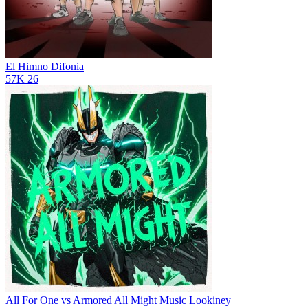
El Himno
Difonia
57K
26
All For One vs Armored All Might Music
Lookiney