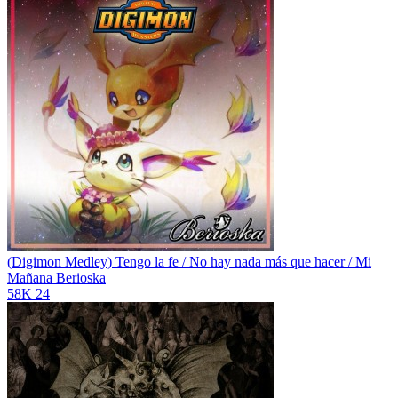
(Digimon Medley) Tengo la fe / No hay nada más que hacer / Mi
Mañana
Berioska
58K
24