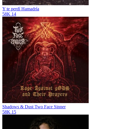
Y te perdí
Hamadría
58K
14
Shadows & Dust
Two Face Sinner
58K
15