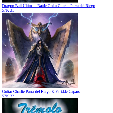
Dragon Ball Ultimate Battle Goku
Charlie Parra del Riego
57K
31
Guitar
Charlie Parra del Riego & Faridde Caparó
57K
32