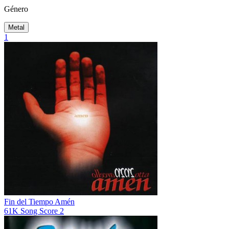
Género
Metal
1
Fin del Tiempo
Amén
61K
Song Score
2