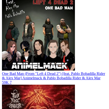
One Bad Man (From "Left 4 Dead 2") [feat. Pablo Bobadilla Rider
& Alex Mar]
Animelmack & Pablo Bobadilla Rider & Alex Mar
59K
7