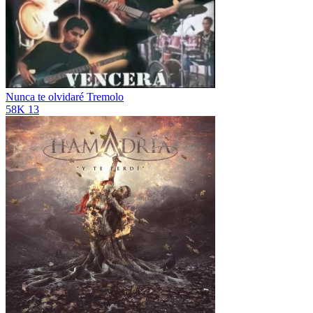
Nunca te olvidaré
Tremolo
58K
13