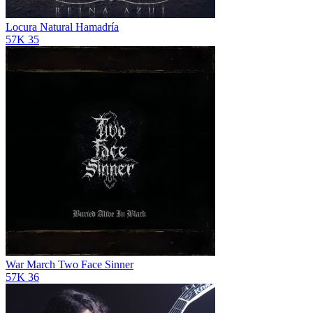
Locura Natural
Hamadría
57K
35
War March
Two Face Sinner
57K
36