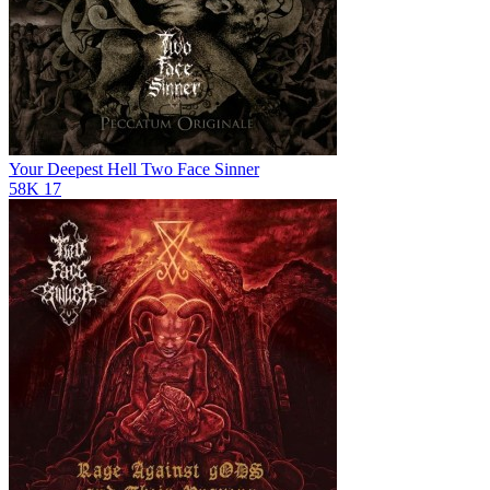
Your Deepest Hell
Two Face Sinner
58K
17