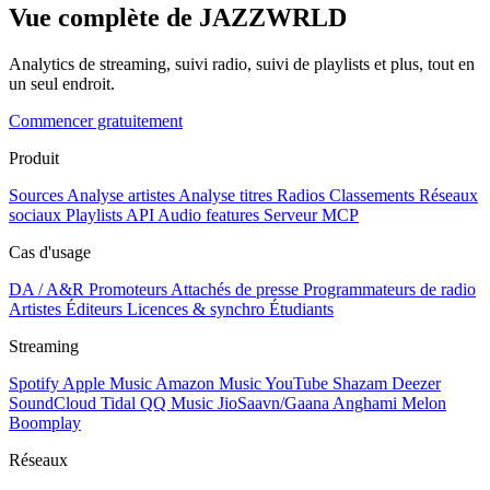
Vue complète de JAZZWRLD
Analytics de streaming, suivi radio, suivi de playlists et plus, tout en
un seul endroit.
Commencer gratuitement
Produit
Sources
Analyse artistes
Analyse titres
Radios
Classements
Réseaux
sociaux
Playlists
API
Audio features
Serveur MCP
Cas d'usage
DA / A&R
Promoteurs
Attachés de presse
Programmateurs de radio
Artistes
Éditeurs
Licences & synchro
Étudiants
Streaming
Spotify
Apple Music
Amazon Music
YouTube
Shazam
Deezer
SoundCloud
Tidal
QQ Music
JioSaavn/Gaana
Anghami
Melon
Boomplay
Réseaux