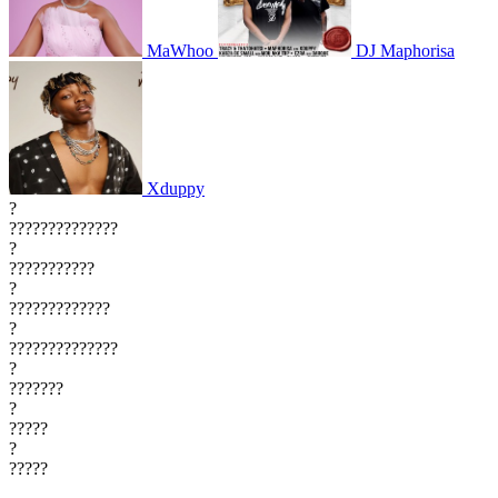
MaWhoo
DJ Maphorisa
Xduppy
?
??????????????
?
???????????
?
?????????????
?
??????????????
?
???????
?
?????
?
?????