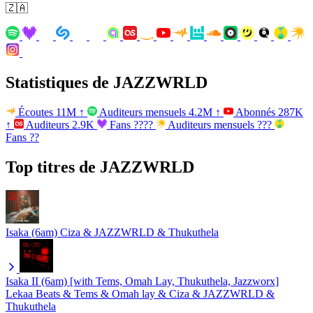
🇿🇦
Statistiques de JAZZWRLD
Écoutes
11M
↑
Auditeurs mensuels
4.2M
↑
Abonnés
287K
↑
Auditeurs
2.9K
Fans
????
Auditeurs mensuels
???
Fans
??
Top titres de JAZZWRLD
Isaka (6am)
Ciza & JAZZWRLD & Thukuthela
Isaka II (6am) [with Tems, Omah Lay, Thukuthela, Jazzworx]
Lekaa Beats & Tems & Omah lay & Ciza & JAZZWRLD &
Thukuthela