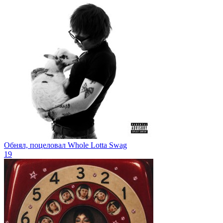
Обнял, поцеловал
Whole Lotta Swag
19