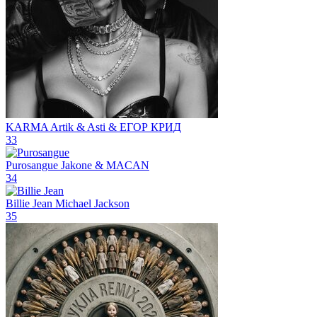
KARMA
Artik & Asti & ЕГОР КРИД
33
Purosangue
Jakone & MACAN
34
Billie Jean
Michael Jackson
35