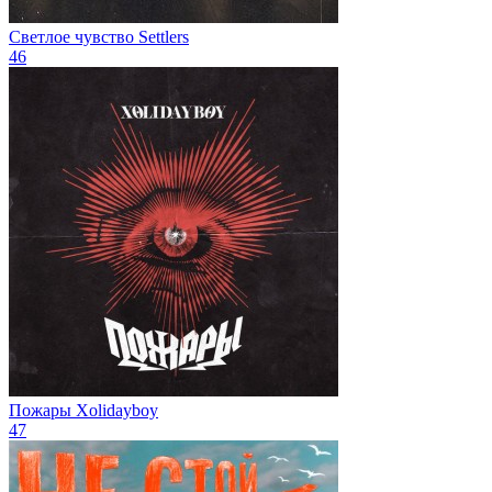
Светлое чувство
Settlers
46
Пожары
Xolidayboy
47