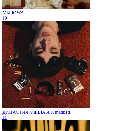
МЫ
IOWA
10
ДИНАСТИЯ
VILLIAN & madk1d
11