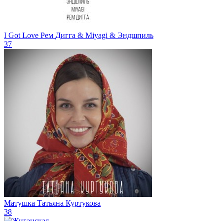
I Got Love
Рем Дигга & Miyagi & Эндшпиль
37
Матушка
Татьяна Куртукова
38