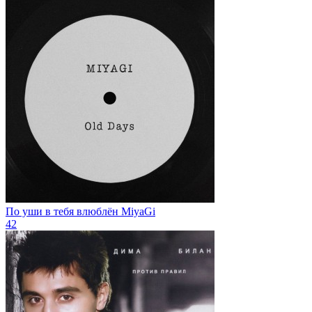
По уши в тебя влюблён
MiyaGi
42