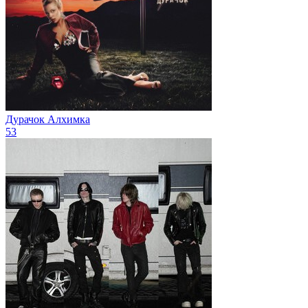
Дурачок
Алхимка
53