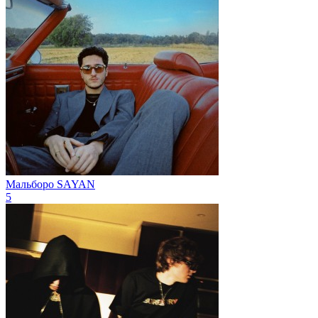
Мальборо
SAYAN
5