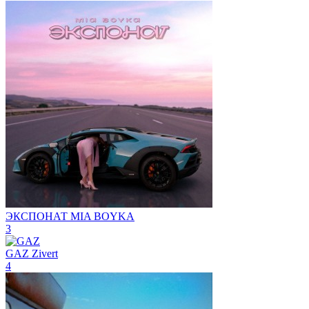
ЭКСПОНАТ
MIA BOYKA
3
GAZ
Zivert
4