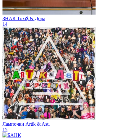
ЗНАК
Toxi$ & Дора
14
Лампочки
Artik & Asti
15