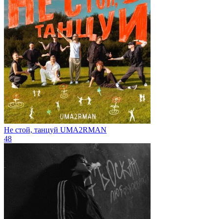
Не стой, танцуй
UMA2RMAN
48