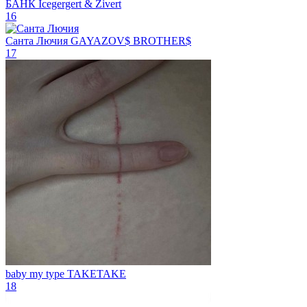
БАНК
Icegergert & Zivert
16
Санта Лючия
GAYAZOV$ BROTHER$
17
baby my type
TAKETAKE
18