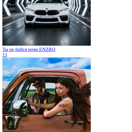
Ты не бойся ночи
ENZRO
13