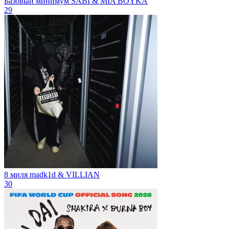
Базовый минимум
SABI & MIA BOYKA
29
8 миля
madk1d & VILLIAN
30